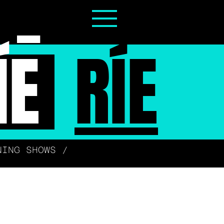
ÍE
RÍE
NING SHOWS /