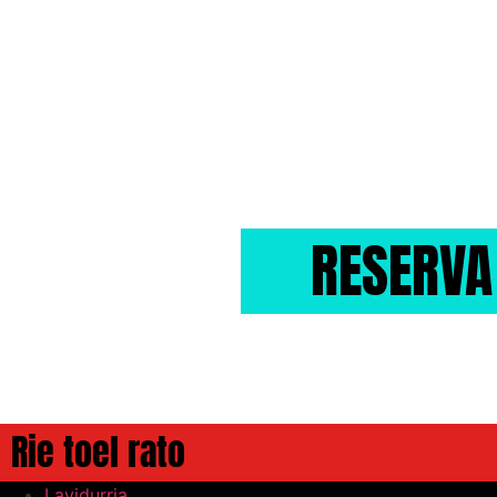
CÓMIC@S
BARCELON
Open Mic Todos los Viernes 21.45hs La S
RESERVA
Rie toel rato
Lavidurria