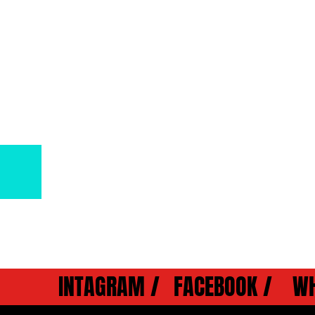
 DE
A​
onora de Gracia
INTAGRAM /
FACEBOOK /
W