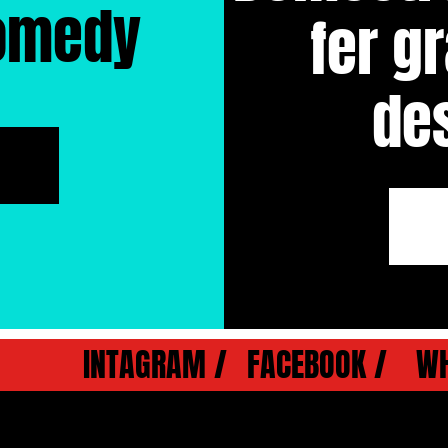
Comedy
fer g
de
INTAGRAM /
FACEBOOK /
W