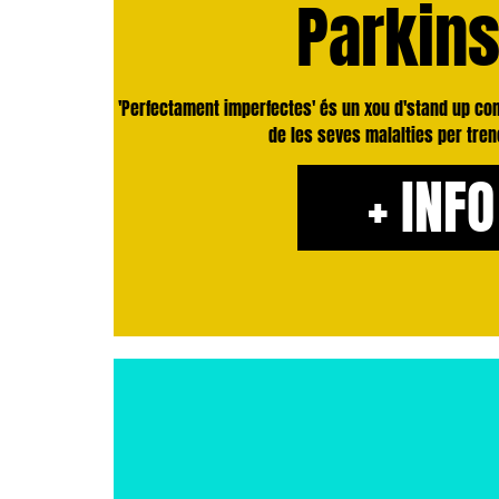
Parkin
'Perfectament imperfectes' és un xou d'stand up c
de les seves malalties per tre
+ INFO