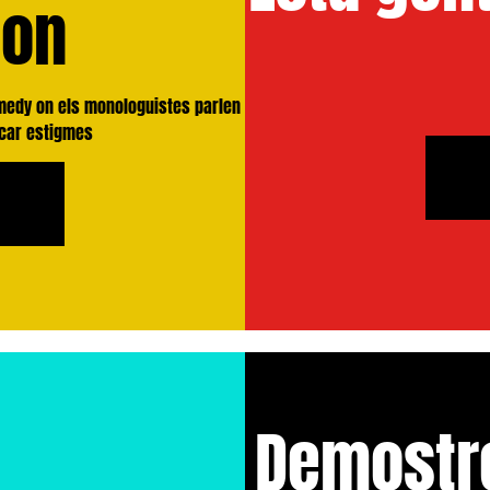
son
omedy on els monologuistes parlen
ncar estigmes
Demostr