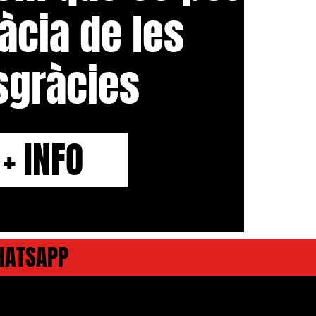
ràcia de les
sgràcies
+ INFO
HATSAPP