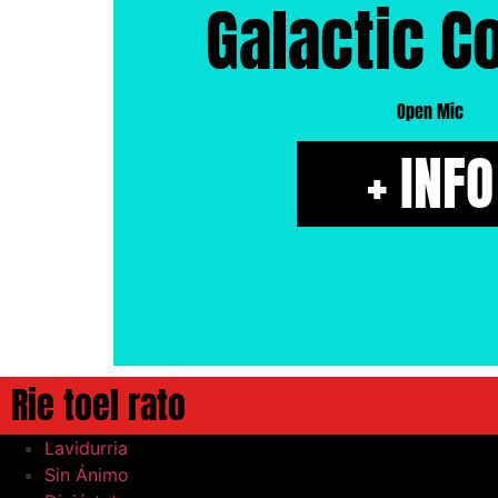
Galactic 
Open Mic
+ INFO
Rie toel rato
Lavidurria
Sin Ánimo